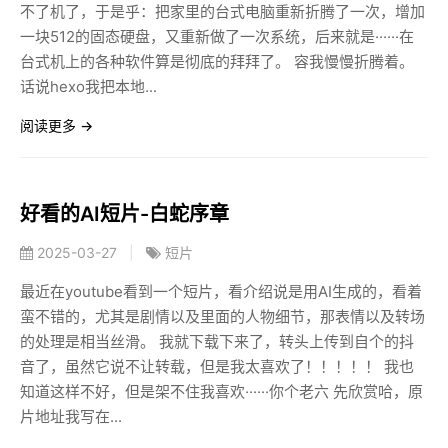
不了机了，于是乎：把家里的台式电脑重新折腾了一次，增加
一块512的固态硬盘，又重新做了一次系统，后来就是······在
台式机上的各种软件算是彻底的拜拜了。 容我慢慢折腾着。
话说hexo我把本地...
阅读更多 →
好看的AI短片-白蛇序章
2025-03-27
|
短片
最近在youtube看到一个短片，看介绍说是用AI生成的，看着
蛮不错的，尤其是剧情以及里面的人物细节，那表情以及转场
的处理是相当丝滑。 我就下载下来了，转头上传到自个的抖
音了，虽然它说不让转载，但是我太喜欢了！！！！！ 我也
知道这样不好，但是架不住我喜欢······你个老六 先欣赏哈，原
片地址我写在...