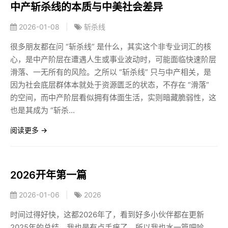
中产斩杀线的本质与中美社会差异
2026-01-08
|
斩杀线
很多朋友都在问 “斩杀线” 是什么，其实这个非专业词汇的核
心，是中产阶层在遭遇人生或事业波动时，可能面临快速阶层
滑落、一无所有的风险。之所以 “斩杀线” 只与中产相关，是
因为社会底层群体本就处于资源匮乏的状态，不存在 “滑落”
的空间，而中产阶层看似拥有体面生活，实则暗藏脆弱性，这
也是其成为 “斩杀...
阅读更多 →
2026开年第一篇
2026-01-06
|
2026
时间过得好快，这都2026年了，看到好多小伙伴都在更新
2025年的总结，我也是有点手痒了，所以我也水一篇吧哈。