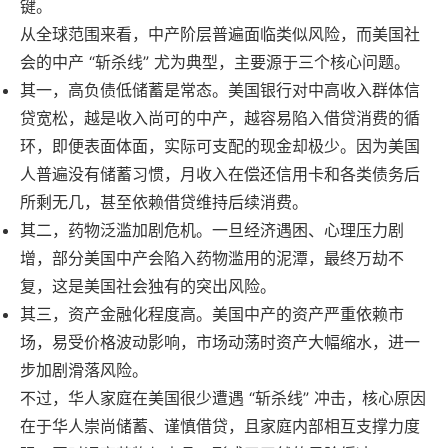
键。
从全球范围来看，中产阶层普遍面临类似风险，而美国社
会的中产 “斩杀线” 尤为典型，主要源于三个核心问题。
其一，高负债低储蓄是常态。美国银行对中高收入群体信
贷宽松，越是收入尚可的中产，越容易陷入借贷消费的循
环，即便表面体面，实际可支配的现金却极少。因为美国
人普遍没有储蓄习惯，月收入在偿还信用卡和各类债务后
所剩无几，甚至依赖借贷维持后续消费。
其二，药物泛滥加剧危机。一旦经济遇困、心理压力剧
增，部分美国中产会陷入药物滥用的泥潭，最终万劫不
复，这是美国社会独有的突出风险。
其三，资产金融化程度高。美国中产的资产严重依赖市
场，易受价格波动影响，市场动荡时资产大幅缩水，进一
步加剧滑落风险。
不过，华人家庭在美国很少遭遇 “斩杀线” 冲击，核心原因
在于华人崇尚储蓄、谨慎借贷，且家庭内部相互支撑力度