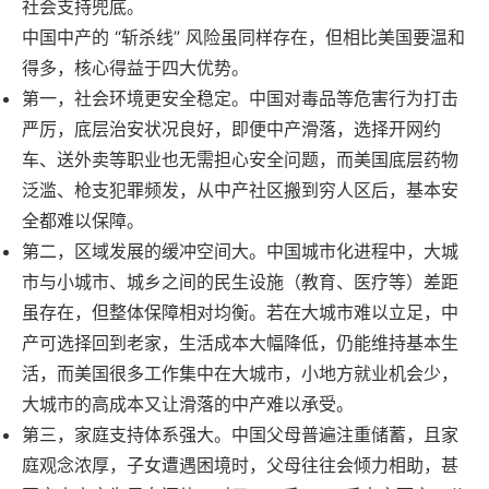
社会支持兜底。
中国中产的 “斩杀线” 风险虽同样存在，但相比美国要温和
得多，核心得益于四大优势。
第一，社会环境更安全稳定。中国对毒品等危害行为打击
严厉，底层治安状况良好，即便中产滑落，选择开网约
车、送外卖等职业也无需担心安全问题，而美国底层药物
泛滥、枪支犯罪频发，从中产社区搬到穷人区后，基本安
全都难以保障。
第二，区域发展的缓冲空间大。中国城市化进程中，大城
市与小城市、城乡之间的民生设施（教育、医疗等）差距
虽存在，但整体保障相对均衡。若在大城市难以立足，中
产可选择回到老家，生活成本大幅降低，仍能维持基本生
活，而美国很多工作集中在大城市，小地方就业机会少，
大城市的高成本又让滑落的中产难以承受。
第三，家庭支持体系强大。中国父母普遍注重储蓄，且家
庭观念浓厚，子女遭遇困境时，父母往往会倾力相助，甚