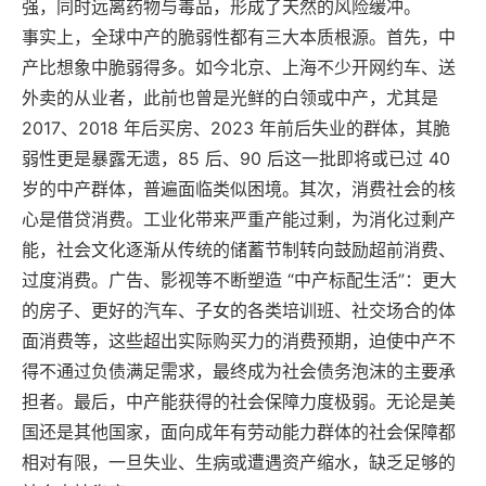
强，同时远离药物与毒品，形成了天然的风险缓冲。
事实上，全球中产的脆弱性都有三大本质根源。首先，中
产比想象中脆弱得多。如今北京、上海不少开网约车、送
外卖的从业者，此前也曾是光鲜的白领或中产，尤其是
2017、2018 年后买房、2023 年前后失业的群体，其脆
弱性更是暴露无遗，85 后、90 后这一批即将或已过 40
岁的中产群体，普遍面临类似困境。其次，消费社会的核
心是借贷消费。工业化带来严重产能过剩，为消化过剩产
能，社会文化逐渐从传统的储蓄节制转向鼓励超前消费、
过度消费。广告、影视等不断塑造 “中产标配生活”：更大
的房子、更好的汽车、子女的各类培训班、社交场合的体
面消费等，这些超出实际购买力的消费预期，迫使中产不
得不通过负债满足需求，最终成为社会债务泡沫的主要承
担者。最后，中产能获得的社会保障力度极弱。无论是美
国还是其他国家，面向成年有劳动能力群体的社会保障都
相对有限，一旦失业、生病或遭遇资产缩水，缺乏足够的