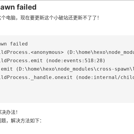
awn failed
这个电脑，现在要更新这个小破站还更新不了了！
：
awn failed
ildProcess.
<
anonymous
>
 (D:\home\hexo\node_mod
ildProcess.emit (node:events:518:28)
.emit (D:\home\hexo\node_modules\cross-spawn\
ildProcess._handle.onexit (node:internal/chil
解决办法！
问题，解决方法如下：