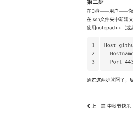
第二步
在C盘——用户——你
在.ssh文件夹中新建文
使用notepad++
1
Host gith
2
  Hostnam
3
  Port 44
通过这两步就🆗了，
上一篇
中秋节快乐