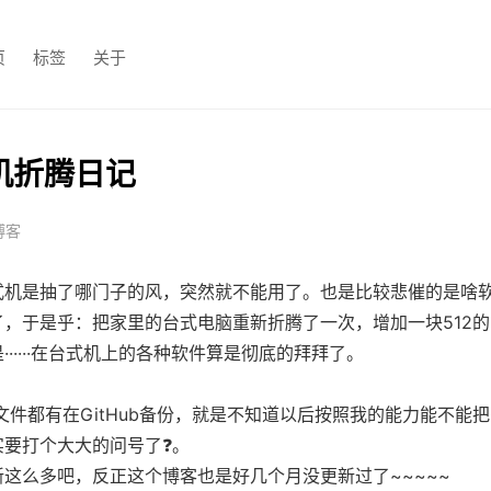
页
标签
关于
机折腾日记
博客
式机是抽了哪门子的风，突然就不能用了。也是比较悲催的是啥
，于是乎：把家里的台式电脑重新折腾了一次，增加一块512
·····在台式机上的各种软件算是彻底的拜拜了。
文件都有在GitHub备份，就是不知道以后按照我的能力能不能把Gi
实要打个大大的问号了❓。
这么多吧，反正这个博客也是好几个月没更新过了~~~~~