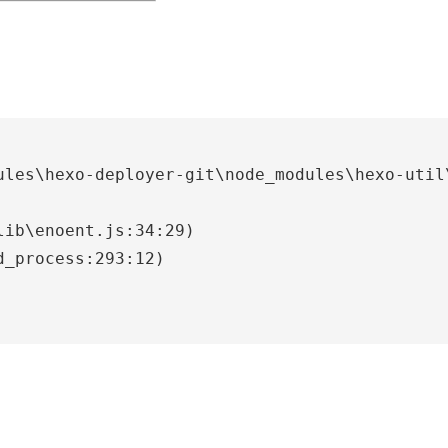
ules\hexo-deployer-git\node_modules\hexo-util
lib\enoent.js:34:29)
d_process:293:12)